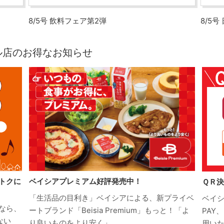
8/5号 飲料フェア第2弾
8/5
ンモール店のお得なお知らせ
トクに
ベイシアプレミアム好評発売中！
ＱＲ
「生活品の目利き」ベイシアによる、新プライベ
ベイシ
なら、
ートブランド「Beisia Premium」もっと！「よ
PAY
ない
り良いものをより安く」
用い