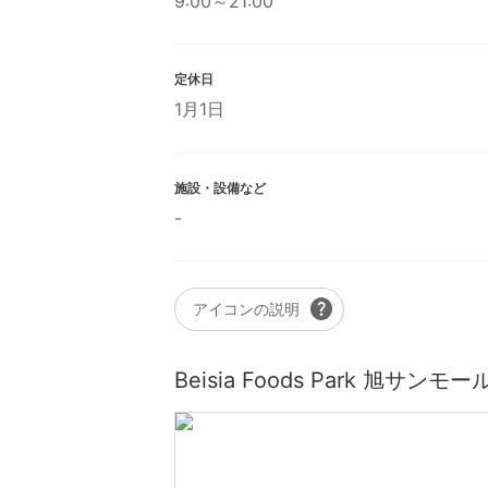
9:00～21:00
定休日
1月1日
施設・設備など
-
help
アイコンの説明
Beisia Foods Park 旭