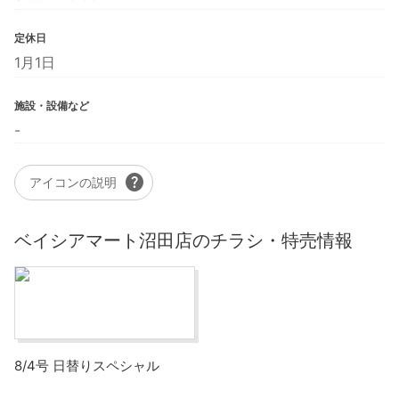
定休日
1月1日
施設・設備など
-
help
アイコンの説明
ベイシアマート沼田店のチラシ・特売情報
8/4号 日替りスペシャル