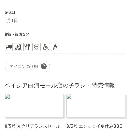
定休日
1月1日
施設・設備など
help
アイコンの説明
ベイシア白河モール店のチラシ・特売情報
8/5号 夏クリアランスセール
8/5号 エンジョイ夏休みBBQ