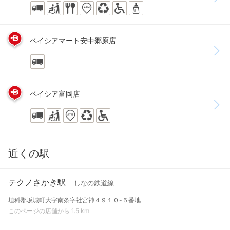
ベイシアマート安中郷原店
ベイシア富岡店
近くの駅
テクノさかき駅
しなの鉄道線
埴科郡坂城町大字南条字社宮神４９１０-５番地
このページの店舗から 1.5 km