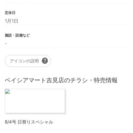
定休日
1月1日
施設・設備など
-
help
アイコンの説明
ベイシアマート吉見店のチラシ・特売情報
8/4号 日替りスペシャル