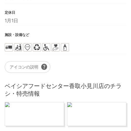
定休日
1月1日
施設・設備など
help
アイコンの説明
ベイシアフードセンター香取小見川店のチラ
シ・特売情報