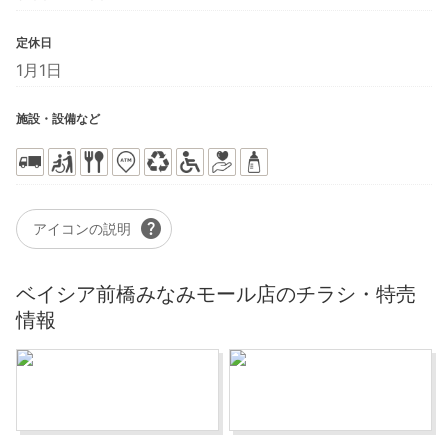
定休日
1月1日
施設・設備など
help
アイコンの説明
ベイシア前橋みなみモール店のチラシ・特売
情報