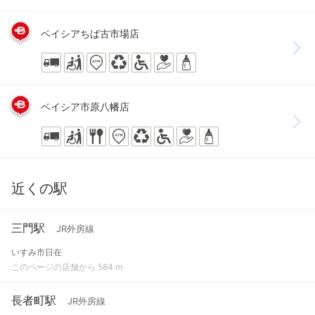
ベイシアちば古市場店
ベイシア市原八幡店
近くの駅
三門駅
JR外房線
いすみ市日在
このページの店舗から 584 m
長者町駅
JR外房線