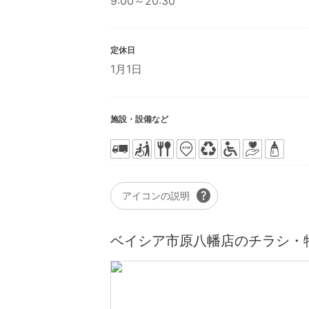
9:00～20:30
定休日
1月1日
施設・設備など
help
アイコンの説明
ベイシア市原八幡店のチラシ・