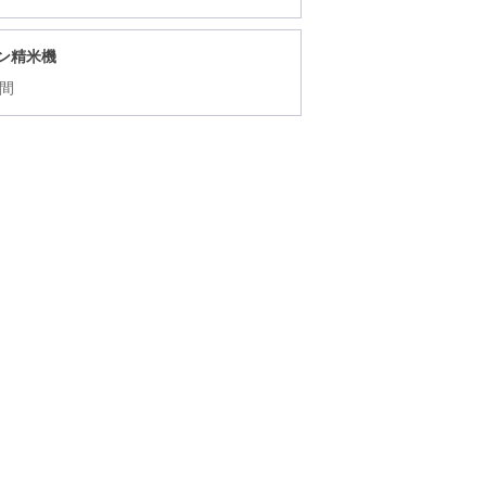
ン精米機
時間