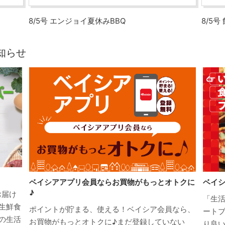
8/5号 エンジョイ夏休みBBQ
8/5
知らせ
ベイシアアプリ会員ならお買物がもっとオトクに
ベイ
♪
お届け
「生
生鮮食
ポイントが貯まる、使える！ベイシア会員なら、
ートブ
の生活
お買物がもっとオトクに♪まだ登録していない
り良