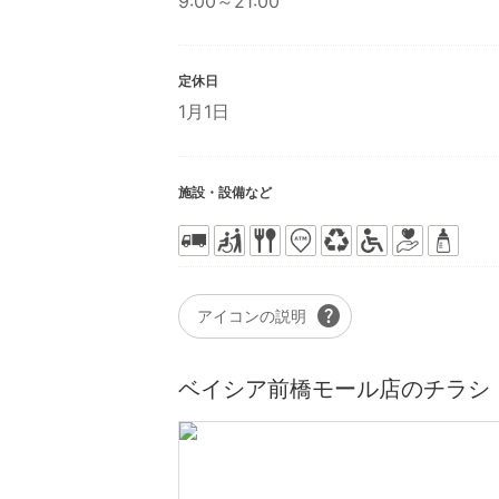
9:00～21:00
定休日
1月1日
施設・設備など
help
アイコンの説明
ベイシア前橋モール店のチラシ