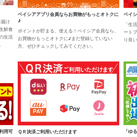
ベイシアアプリ会員ならお買物がもっとオトクに
ベイ
♪
お届け
「生
生鮮食
ポイントが貯まる、使える！ベイシア会員なら、
ートブ
の生活
お買物がもっとオトクに♪まだ登録していない
り良
。
方、ぜひチェックしてみてください。
利用可
「ゆる
ＱＲ決済ご利用いただけます